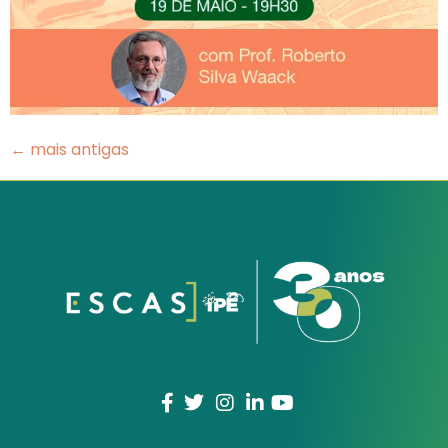
←
mais antigas